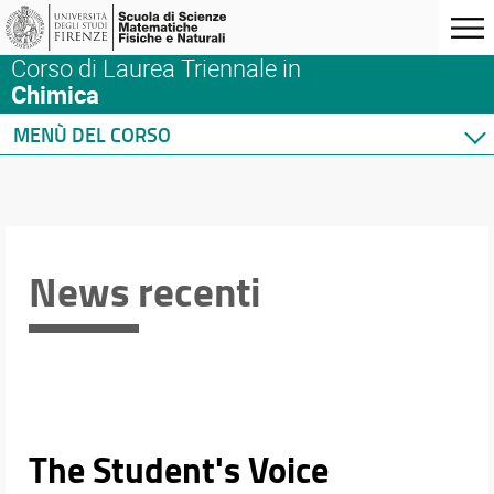
Corso di Laurea Triennale in
Chimica
MENÙ DEL CORSO
Home
Corso di studio
Didattica
Docenti
News recenti
Orario e calendari
The Student's Voice