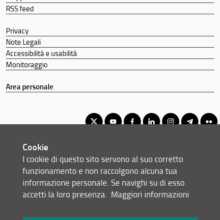
RSS feed
Privacy
Note Legali
Accessibilità e usabilità
Monitoraggio
Area personale
Cookie
Corso di Laurea Triennale in Chimica
I cookie di questo sito servono al suo corretto
© Copyright 2012-2026 Università degli Studi di Firenze UNIFI
funzionamento e non raccolgono alcuna tua
P.IVA/Cod.Fis 01279680480
informazione personale. Se navighi su di esso
accetti la loro presenza.
Maggiori informazioni
Viale Morgagni, 40/44 - 50134 Firenze (FI)
Tel: +39 055 2751352