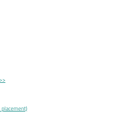
 >>
ob placement)