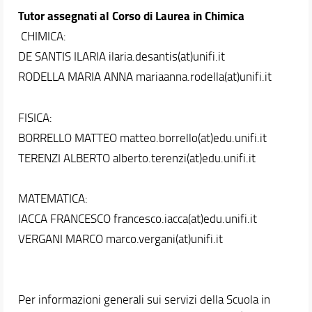
Consultazione tesi di laurea >>
Tutor assegnati al Corso di Laurea in Chimica
CHIMICA:
Didattica
DE SANTIS ILARIA ilaria.desantis(at)unifi.it
Docenti
RODELLA MARIA ANNA mariaanna.rodella(at)unifi.it
Orario e calendari
FISICA:
BORRELLO MATTEO matteo.borrello(at)edu.unifi.it
TERENZI ALBERTO alberto.terenzi(at)edu.unifi.it
MATEMATICA:
IACCA FRANCESCO francesco.iacca(at)edu.unifi.it
VERGANI MARCO marco.vergani(at)unifi.it
Per informazioni generali sui servizi della Scuola in