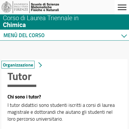
Corso di Laurea Triennale in
Chimica
MENÙ DEL CORSO
Home
Corso di studio
Presentazione del corso
Organizzazione
Contatti, sedi e strutture
Tutor
Segreterie studenti >>
Norme e regolamenti
Organizzazione
Chi sono i tutor?
Per iscriversi
I tutor didattici sono studenti iscritti a corsi di laurea
Per laurearsi
magistrale e dottorandi che aiutano gli studenti nel
Proseguire dopo la laurea
loro percorso universitario.
Qualità del corso
Segnalazioni e Reclami